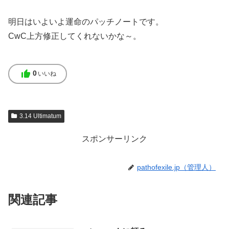
明日はいよいよ運命のパッチノートです。
CwC上方修正してくれないかな～。
thumb_up
0
いいね
3.14 Ultimatum
スポンサーリンク
pathofexile.jp（管理人）
関連記事