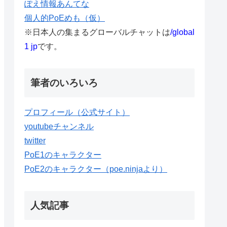
ぽえ情報あんてな
個人的PoEめも（仮）
※日本人の集まるグローバルチャットは
/global
1 jp
です。
筆者のいろいろ
プロフィール（公式サイト）
youtubeチャンネル
twitter
PoE1のキャラクター
PoE2のキャラクター（poe.ninjaより）
人気記事