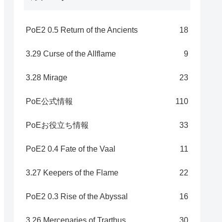
PoE2 0.5 Return of the Ancients
18
3.29 Curse of the Allflame
9
3.28 Mirage
23
PoE公式情報
110
PoEお役立ち情報
33
PoE2 0.4 Fate of the Vaal
11
3.27 Keepers of the Flame
22
PoE2 0.3 Rise of the Abyssal
16
3.26 Mercenaries of Trarthus
30