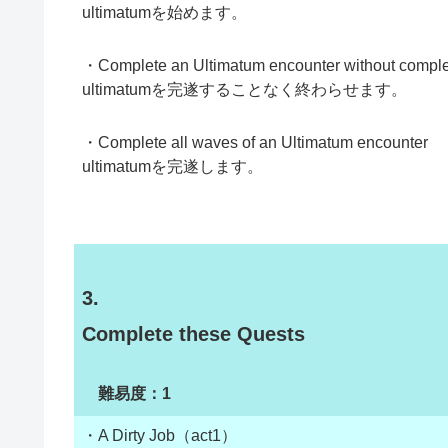
ultimatumを始めます。
・Complete an Ultimatum encounter without comple
ultimatumを完遂することなく終わらせます。
・Complete all waves of an Ultimatum encounter
ultimatumを完遂します。
3.
Complete these Quests
難易度：1
・A Dirty Job（act1）