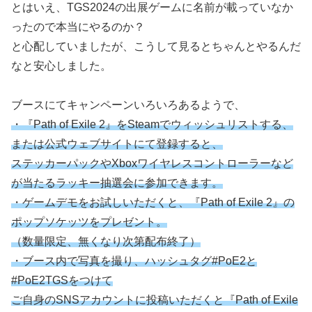
とはいえ、TGS2024の出展ゲームに名前が載っていなか
ったので本当にやるのか？
と心配していましたが、こうして見るとちゃんとやるんだ
なと安心しました。
ブースにてキャンペーンいろいろあるようで、
・『Path of Exile 2』をSteamでウィッシュリストする、
または公式ウェブサイトにて登録すると、
ステッカーパックやXboxワイヤレスコントローラーなど
が当たるラッキー抽選会に参加できます。
・ゲームデモをお試しいただくと、『Path of Exile 2』の
ポップソケッツをプレゼント。
（数量限定、無くなり次第配布終了）
・ブース内で写真を撮り、ハッシュタグ#PoE2と
#PoE2TGSをつけて
ご自身のSNSアカウントに投稿いただくと『Path of Exile