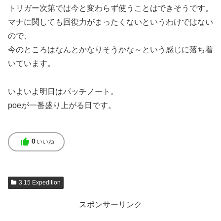
トリガー次第では今と変わらず使うことはできそうです。
マナに関しても回復力がまったくないというわけではない
ので、
今のところはなんとかなりそうかな～という感じに落ち着
いています。
いよいよ明日はパッチノート。
poeが一番盛り上がる日です。
thumb_up
0
いいね
3.15 Expedition
スポンサーリンク