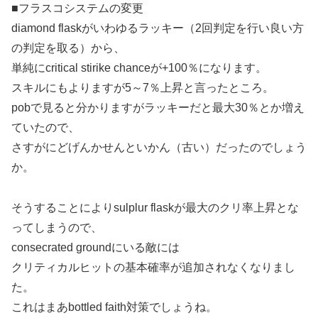
■フラスコシステムの変更
diamond flaskがいわゆるラッキー（2回判定を行い良い方
の判定を取る）から、
単純にcritical stirike chanceが+100％になります。
スキルにもよりますが5～7％上昇と言ったところ。
pobで見ると分かりますがラッキーだと最大30％とか増え
ていたので、
さすがにどげんかせんといかん（古い）だったのでしょう
か。
そうすることによりsulplur flaskが最大のクリ率上昇とな
ってしまうので、
consecrated groundにいる敵には
クリティカルヒットの基本確率が追加されなくなりまし
た。
これはまあbottled faith対策でしょうね。