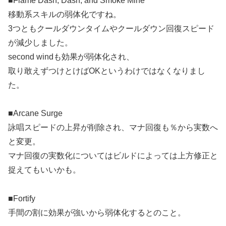
■Flame Dash, Dash, and Smoke Mine
移動系スキルの弱体化ですね。
3つともクールダウンタイムやクールダウン回復スピード
が減少しました。
second windも効果が弱体化され、
取り敢えずつけとけばOKというわけではなくなりまし
た。
■Arcane Surge
詠唱スピードの上昇が削除され、マナ回復も％から実数へ
と変更。
マナ回復の実数化についてはビルドによっては上方修正と
捉えてもいいかも。
■Fortify
手間の割に効果が強いから弱体化するとのこと。