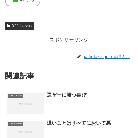
thumb_up
いいね
3.11 Harvest
スポンサーリンク
pathofexile.jp（管理人）
関連記事
運ゲーに勝つ喜び
3.11 Harvest
遅いことはすべてにおいて悪
3.11 Harvest