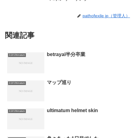
pathofexile.jp（管理人）
関連記事
betrayal半分卒業
3.14 Ultimatum
マップ巡り
3.14 Ultimatum
ultimatum helmet skin
3.14 Ultimatum