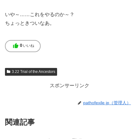
いや～……これをやるのか～？
ちょっときついなあ。
thumb_up
0
いいね
3.22 Trial of the Ancestors
スポンサーリンク
pathofexile.jp（管理人）
関連記事